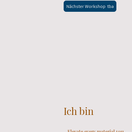
Nächster Workshop tba
Ich bin
Elevate every material you